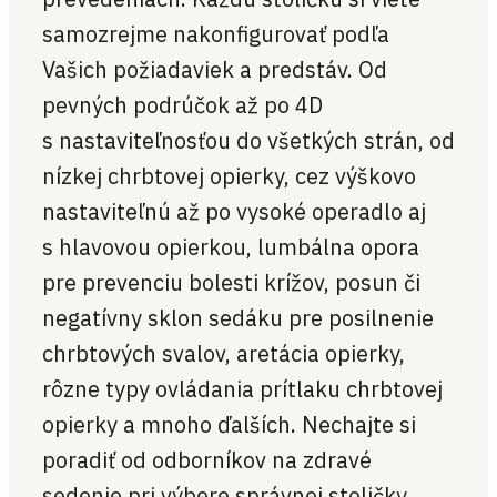
samozrejme nakonfigurovať podľa
Vašich požiadaviek a predstáv. Od
pevných podrúčok až po 4D
s nastaviteľnosťou do všetkých strán, od
nízkej chrbtovej opierky, cez výškovo
nastaviteľnú až po vysoké operadlo aj
s hlavovou opierkou, lumbálna opora
pre prevenciu bolesti krížov, posun či
negatívny sklon sedáku pre posilnenie
chrbtových svalov, aretácia opierky,
rôzne typy ovládania prítlaku chrbtovej
opierky a mnoho ďalších. Nechajte si
poradiť od odborníkov na zdravé
sedenie pri výbere správnej stoličky