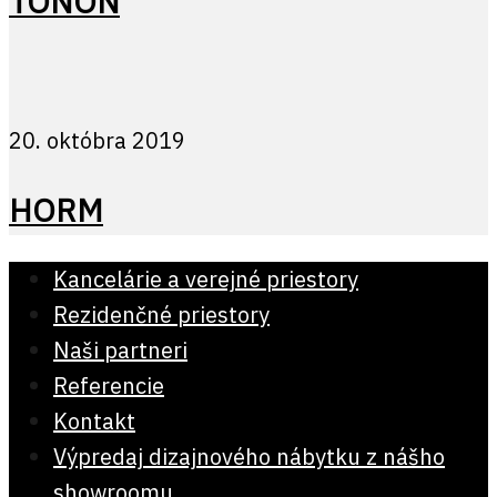
TONON
20. októbra 2019
HORM
Kancelárie a verejné priestory
Rezidenčné priestory
Naši partneri
Referencie
Kontakt
Výpredaj dizajnového nábytku z nášho
showroomu